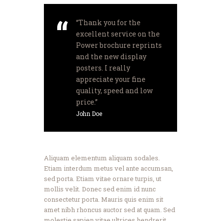
“Thank you for the
excellent service on the
Power brochure reprints
and the new display
posters. I really
appreciate your fine
quality, speed and low
price.”
John Doe
Aliquam elementum aliquam sodales.
Etiam interdum metus vel ante accumsan,
sed porta. Etiam vitae ornare turpis, ut
mollis velit. Donec sed enim id nunc
consectetur porta. Mauris quis enim sit
amet nibh rhoncus auctor sed at quam. Sed
molestie sapien vitae ultrices hendrerit.