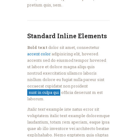
pretium quis, sem.
Standard Inline Elements
Bold text
dolor sit amet, consectetur
accent color
adipisicing elit,
hovered
accents
sed do eiusmod tempor hovered
ut labore et dolore magna aliqu quis
nostrud exercitation ullamco laboris
nisllum dolore eu fugiat nulla pareur sint
occaecat cupidatat non proident
sunt in culpa qui
officia deserunt m est
laborum.
Italic text
example iste natus error sit
voluptatem italic text example doloremque
laudantium, totam rem aperiam, eaque ipsa
quae ab illo inventore vei architecto beatae
explshahabo. Nemo enptatem quia oluptas