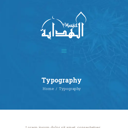
Home
About
Academics
Multimedia
Typography
Our Events
Home
Typography
Blog
Contact
Donate
Lorem ipsum dolor sit amet, consectetuer