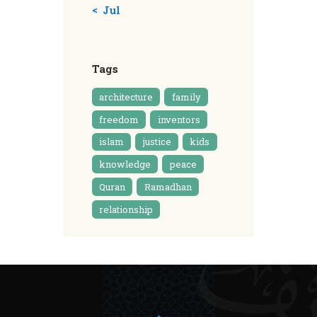
« Jul
Tags
architecture
family
freedom
inventors
islam
justice
kids
knowledge
peace
Quran
Ramadhan
relationship